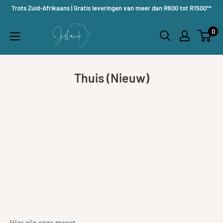
Doorgaan
Trots Zuid-Afrikaans | Gratis leveringen van meer dan R600 tot R1500**
naar
Jislaaik
0
artikel
Online
Shop
Thuis (Nieuw)
Hier zijn onze meest