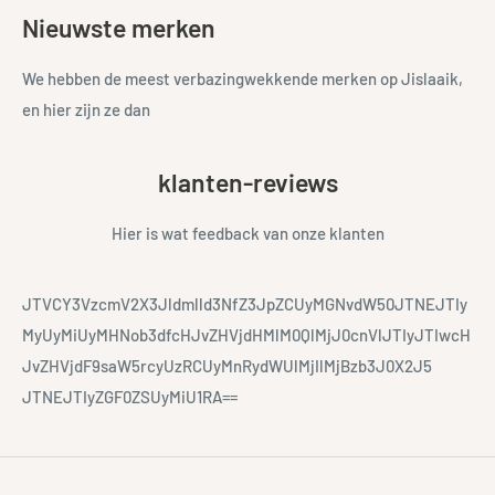
Nieuwste merken
We hebben de meest verbazingwekkende merken op Jislaaik,
en hier zijn ze dan
klanten-reviews
Hier is wat feedback van onze klanten
JTVCY3VzcmV2X3Jldmlld3NfZ3JpZCUyMGNvdW50JTNEJTIy
MyUyMiUyMHNob3dfcHJvZHVjdHMlM0QlMjJ0cnVlJTIyJTIwcH
JvZHVjdF9saW5rcyUzRCUyMnRydWUlMjIlMjBzb3J0X2J5
JTNEJTIyZGF0ZSUyMiU1RA==