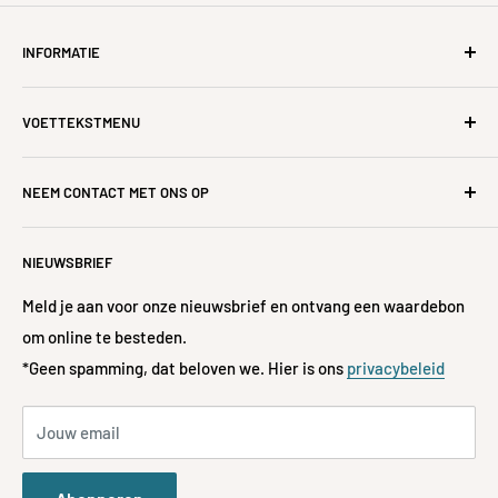
INFORMATIE
Over ons
VOETTEKSTMENU
Restituties, annuleringen, retouren en ruilen
Levering & doorlooptijden
Alle producten
NEEM CONTACT MET ONS OP
Veel Gestelde Vragen
Te koop
Privacybeleid
Huisdecoratie
Als je vragen hebt, neem dan contact met ons op via 📧
NIEUWSBRIEF
hello@jislaaikshop.co.za of
Volg je bestelling
Accessoires
📞 072-197-3522
Servicevoorwaarden
Mode
Meld je aan voor onze nieuwsbrief en ontvang een waardebon
Restitutiebeleid
om online te besteden.
Kinderen & Baby's
**Gratis bezorging
*Geen spamming, dat beloven we. Hier is ons
privacybeleid
Betaalmethoden geaccepteerd
Cadeaus
Bekijk hoe
u in aanmerking kunt komen voor gratis
Stationair
verzending bij bestellingen van meer dan € 600,-
Jouw email
Alle merken
Over ons