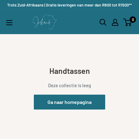
Doorgaan
Trots Zuid-Afrikaans | Gratis leveringen van meer dan R600 tot R1500**
naar
Jislaaik
0
artikel
Online
Shop
Handtassen
Deze collectie is leeg
Ga naar homepagina