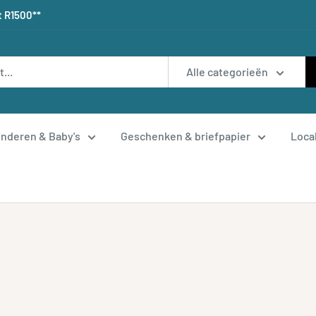
t R1500**
Alle categorieën
inderen & Baby's
Geschenken & briefpapier
Loca