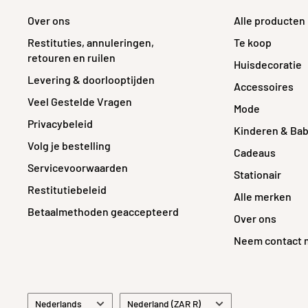
Over ons
Alle producten
Restituties, annuleringen,
Te koop
retouren en ruilen
Huisdecoratie
Levering & doorlooptijden
Accessoires
Veel Gestelde Vragen
Mode
Privacybeleid
Kinderen & Bab
Volg je bestelling
Cadeaus
Servicevoorwaarden
Stationair
Restitutiebeleid
Alle merken
Betaalmethoden geaccepteerd
Over ons
Neem contact 
Taal
Land/regio
Nederlands
Nederland (ZAR R)