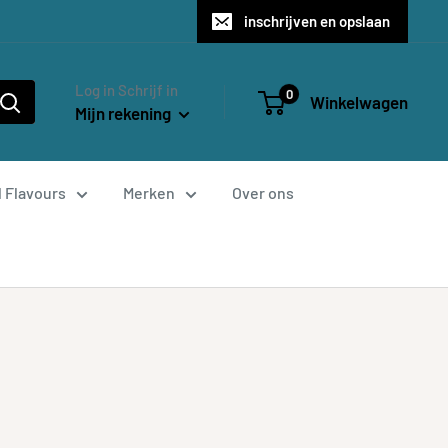
inschrijven en opslaan
Log in Schrijf in
0
Winkelwagen
Mijn rekening
l Flavours
Merken
Over ons