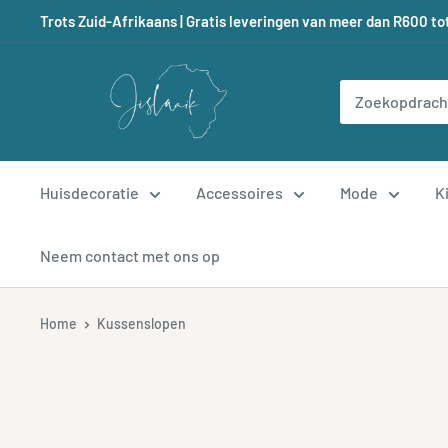
Doorgaan
Trots Zuid-Afrikaans | Gratis leveringen van meer dan R600 to
naar
artikel
Jislaaik
Online
Shop
Huisdecoratie
Accessoires
Mode
K
Neem contact met ons op
Home
Kussenslopen