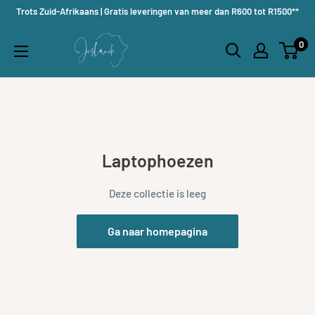
Doorgaan
Trots Zuid-Afrikaans | Gratis leveringen van meer dan R600 tot R1500**
naar
Jislaaik
0
artikel
Online
Shop
Laptophoezen
Deze collectie is leeg
Ga naar homepagina