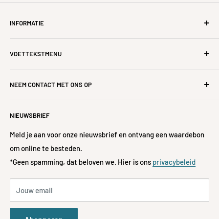
INFORMATIE
Over ons
VOETTEKSTMENU
Restituties, annuleringen, retouren en ruilen
Levering & doorlooptijden
Alle producten
NEEM CONTACT MET ONS OP
Veel Gestelde Vragen
Te koop
Privacybeleid
Huisdecoratie
Als je vragen hebt, neem dan contact met ons op via 📧
NIEUWSBRIEF
hello@jislaaikshop.co.za of
Volg je bestelling
Accessoires
📞 072-197-3522
Servicevoorwaarden
Mode
Meld je aan voor onze nieuwsbrief en ontvang een waardebon
Restitutiebeleid
om online te besteden.
Kinderen & Baby's
**Gratis bezorging
*Geen spamming, dat beloven we. Hier is ons
privacybeleid
Betaalmethoden geaccepteerd
Cadeaus
Bekijk hoe
u in aanmerking kunt komen voor gratis
Stationair
verzending bij bestellingen van meer dan € 600,-
Jouw email
Alle merken
Over ons