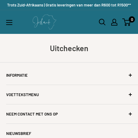
Doorgaan
Trots Zuid-Afrikaans | Gratis leveringen van meer dan R600 tot R1500**
naar
Jislaaik
0
artikel
Online
Shop
Uitchecken
INFORMATIE
Over ons
VOETTEKSTMENU
Restituties, annuleringen, retouren en ruilen
Levering & doorlooptijden
Alle producten
NEEM CONTACT MET ONS OP
Veel Gestelde Vragen
Te koop
Privacybeleid
Huisdecoratie
Als je vragen hebt, neem dan contact met ons op via 📧
NIEUWSBRIEF
hello@jislaaikshop.co.za of
Volg je bestelling
Accessoires