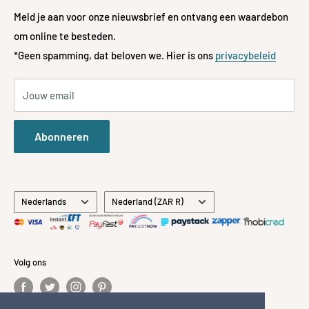
📞 072-197-3522
Servicevoorwaarden
Mode
Meld je aan voor onze nieuwsbrief en ontvang een waardebon
Restitutiebeleid
om online te besteden.
Kinderen & Baby's
**Gratis bezorging
*Geen spamming, dat beloven we. Hier is ons
privacybeleid
Betaalmethoden geaccepteerd
Cadeaus
Bekijk hoe
u in aanmerking kunt komen voor gratis
Stationair
verzending bij bestellingen van meer dan € 600,-
Jouw email
Alle merken
Over ons
Abonneren
Neem contact met ons op
Taal
Land/regio
Nederlands
Nederland (ZAR R)
Volg ons